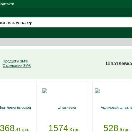
Контакти
Продукты 3M®
Шпатлевка
О компании 3M®
368
1574
528
.41
грн.
.3
грн.
.6
грн.