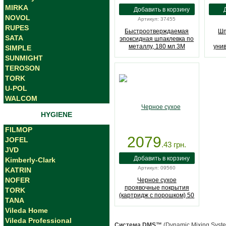
MIRKA
NOVOL
Артикул: 37455
RUPES
Быстроотверждаемая
Шп
SATA
эпоксидная шпаклевка по
металлу, 180 мл 3M
уни
SIMPLE
(37455)
назн
SUNMIGHT
TEROSON
TORK
U-POL
WALCOM
HYGIENE
FILMOP
2079
JOFEL
.43
грн.
JVD
Kimberly-Clark
Артикул: 09560
KATRIN
NOFER
Черное сухое
проявочные покрытия
TORK
(картридж с порошком) 50
TANA
грамм 3M (09560)
Vileda Home
Vileda Professional
Система DMS™
(Dynamic Mixing Syst