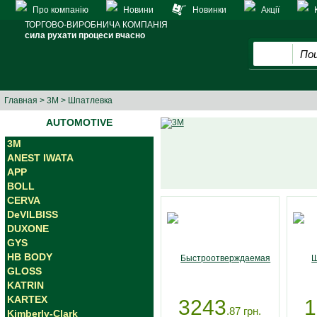
Про компанію
Новини
Новинки
Акції
ТОРГОВО-ВИРОБНИЧА КОМПАНІЯ
сила рухати процеси вчасно
Главная
>
3M
> Шпатлевка
AUTOMOTIVE
3M
ANEST IWATA
APP
BOLL
CERVA
DeVILBISS
DUXONE
GYS
HB BODY
GLOSS
KATRIN
KARTEX
3243
1
.87
грн.
Kimberly-Clark