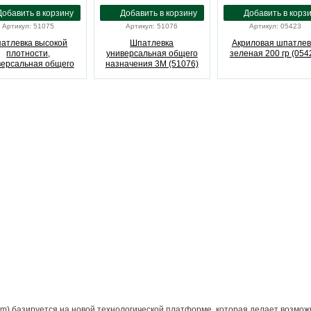
Артикул: 51075
Артикул: 51076
Артикул: 05423
атлевка высокой
Шпатлевка
Акриловая шпатлев
плотности,
универсальная общего
зеленая 200 гр (054
версальная общего
назначения 3M (51076)
ачения 3M (51075)
em) базируется на новой технологической платформе, которая делает возм