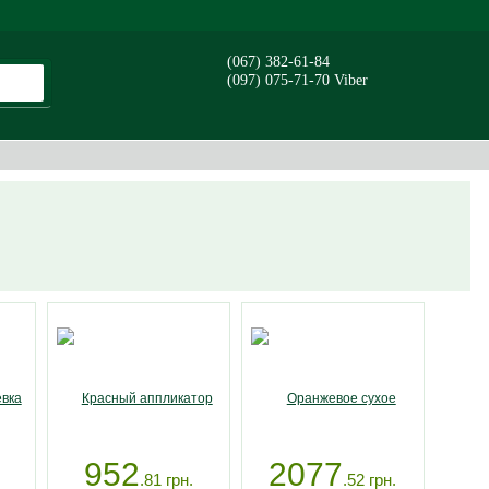
(067) 382-61-84
(097) 075-71-70 Viber
952
2077
.81
грн.
.52
грн.