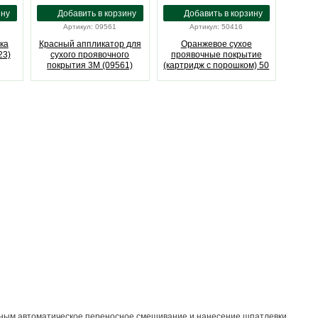
Артикул: 09561
Артикул: 50416
ка
Красный аппликатор для
Оранжевое сухое
23)
сухого проявочного
проявочные покрытие
покрытия 3M (09561)
(картридж с порошком) 50
грамм 3M (50416)
ожным автоматическое переносное смешивание и нанесение шпатлевки.