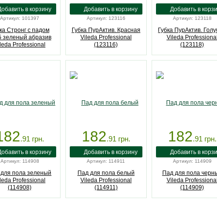
Артикул: 101397
Артикул: 123116
Артикул: 123118
ка Стронг с падом
Губка ПурАктив. Красная
Губка ПурАктив. Гол
5 зеленый абразив
Vileda Professional
Vileda Professiona
leda Professional
(123116)
(123118)
(101397)
182
182
182
.91
грн.
.91
грн.
.91
грн.
Артикул: 114908
Артикул: 114911
Артикул: 114909
 для пола зеленый
Пад для пола белый
Пад для пола черн
leda Professional
Vileda Professional
Vileda Professiona
(114908)
(114911)
(114909)