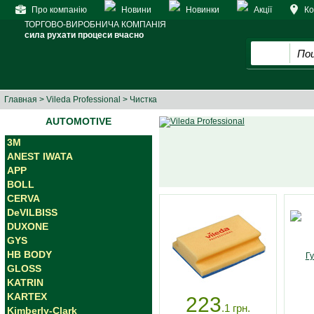
Про компанію
Новини
Новинки
Акції
Ко
ТОРГОВО-ВИРОБНИЧА КОМПАНІЯ
сила рухати процеси вчасно
Главная
>
Vileda Professional
> Чистка
AUTOMOTIVE
3M
ANEST IWATA
APP
BOLL
CERVA
DeVILBISS
DUXONE
GYS
HB BODY
GLOSS
KATRIN
KARTEX
223
.1
грн.
Kimberly-Clark