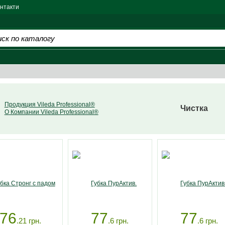
нтакти
Продукция Vileda Professional®
Чистка
О Компании Vileda Professional®
76
77
77
.21
грн.
.6
грн.
.6
грн.