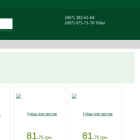
(067) 382-61-84
(097) 075-71-70 Viber
81
81
.75
грн.
.75
грн.