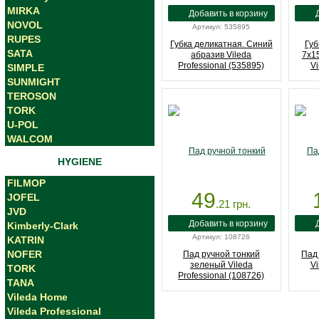
MIRKA
NOVOL
Артикул: 535895
RUPES
Губка деликатная. Синий
Губ
SATA
абразив Vileda
7х1
Professional (535895)
Vi
SIMPLE
SUNMIGHT
TEROSON
TORK
U-POL
WALCOM
HYGIENE
FILMOP
49
JOFEL
.21
грн.
JVD
Kimberly-Clark
Артикул: 108726
KATRIN
NOFER
Пад ручной тонкий
Пад
зеленый Vileda
Vi
TORK
Professional (108726)
TANA
Vileda Home
Vileda Professional