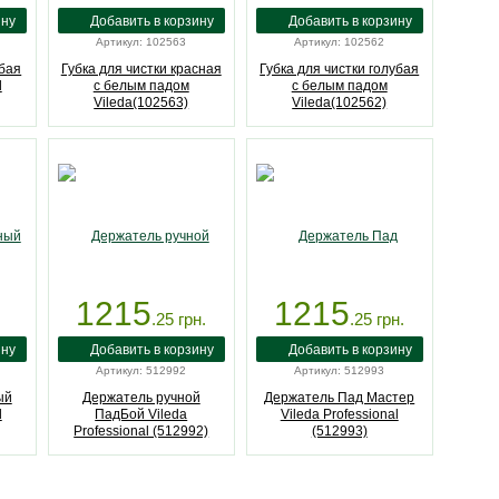
Артикул: 102563
Артикул: 102562
убая
Губка для чистки красная
Губка для чистки голубая
l
с белым падом
с белым падом
Vileda(102563)
Vileda(102562)
1215
1215
.25
грн.
.25
грн.
Артикул: 512992
Артикул: 512993
ый
Держатель ручной
Держатель Пад Мастер
l
ПадБой Vileda
Vileda Professional
Professional (512992)
(512993)