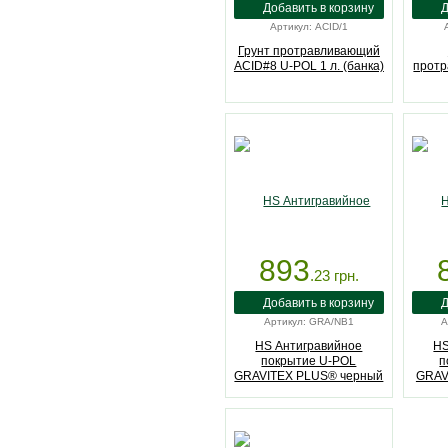
Артикул: ACID/1
Грунт протравливающий
ACID#8 U-POL 1 л. (банка)
прот
893
.23
грн.
Артикул: GRA/NB1
А
HS Антигравийное
HS
покрытие U-POL
п
GRAVITEX PLUS® черный
GRAV
1л. (бутылка)