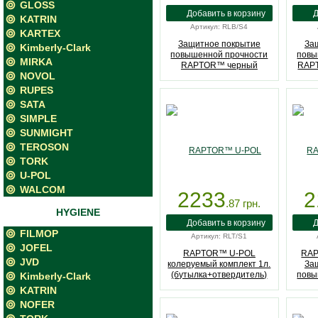
GLOSS
KATRIN
Артикул: RLB/S4
KARTEX
Защитное покрытие
За
Kimberly-Clark
повышенной прочности
повы
MIRKA
RAPTOR™ черный
RAP
NOVOL
RUPES
SATA
SIMPLE
SUNMIGHT
TEROSON
TORK
U-POL
WALCOM
2233
2
.87
грн.
HYGIENE
FILMOP
Артикул: RLT/S1
JOFEL
RAPTOR™ U-POL
RAP
JVD
колеруемый комплект 1л.
За
(бутылка+отвердитель)
повы
Kimberly-Clark
черн
KATRIN
NOFER