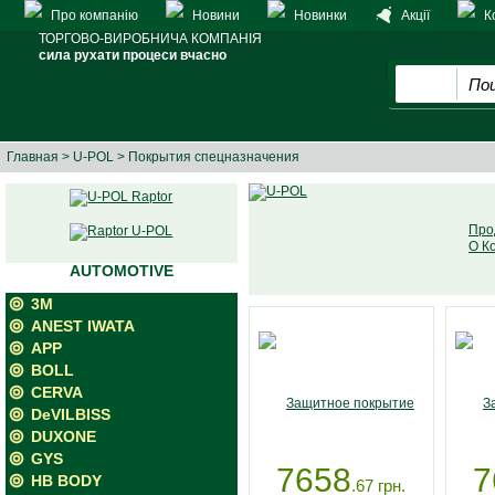
Про компанію
Новини
Новинки
Акції
К
ТОРГОВО-ВИРОБНИЧА КОМПАНІЯ
сила рухати процеси вчасно
Главная
>
U-POL
> Покрытия спецназначения
Про
О К
AUTOMOTIVE
3M
ANEST IWATA
APP
BOLL
CERVA
DeVILBISS
DUXONE
GYS
7658
7
HB BODY
.67
грн.