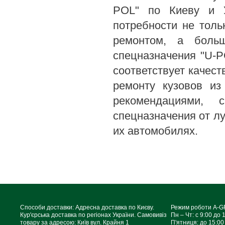
POL" по Киеву и У
потребности не тол
ремонтом, а больш
спецназначения "U-P
соответствует качест
ремонту кузовов из
рекомендациями,
спецназначения от лу
их автомобилях.
Способи доставки: Адресна доставка по Києву.
Режим роботи A-
Кур'єрська доставка по регіонах України. Самовивіз
Пн – Чт: с 9:00 до 
товару за адресою: Київ вул. Крайня 1
П'ятниця: до 15:00