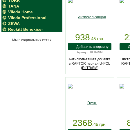
TORK
TANA
Vileda Home
Vileda Professional
ZEWA
Reckitt Benckiser
938
2
.45
грн.
Мы в социальных сетях
Артикул: RLTR/SM
Антискользящая добавка
Писто
в RAPTOR черная U-POL
RAPT
(RLTR/SM)
2368
.46
грн.