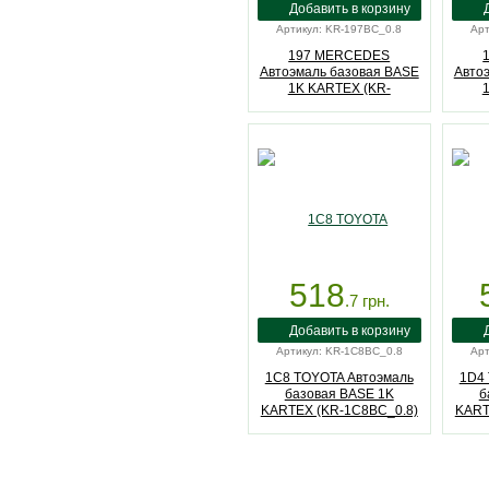
Артикул: KR-197BC_0.8
Арт
197 MERCEDES
Автоэмаль базовая BASE
Авто
1K KARTEX (KR-
197BC_0.8)
518
.7
грн.
Артикул: KR-1C8BC_0.8
Арт
1C8 TOYOTA Автоэмаль
1D4 
базовая BASE 1K
б
KARTEX (KR-1C8BC_0.8)
KART