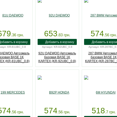
679
653
574
.36
грн.
.83
грн.
.56
грн.
икул: KR-81UBC_0.8
Артикул: KR-92UBC_0.8
Артикул: KR-287BC_0
DAEWOO Автоэмаль
92U DAEWOO Автоэмаль
287 BMW Автоэма
азовая BASE 1K
базовая BASE 1K
базовая BASE 1K
EX (KR-81UBC_0.8)
KARTEX (KR-92UBC_0.8)
KARTEX (KR-287BC_0
574
574
518
.56
грн.
.56
грн.
.7
грн.