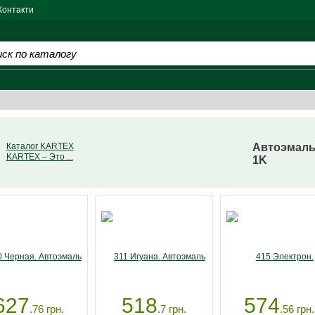
Контакти
Каталог KARTEX
Автоэмаль
KARTEX – Это ...
1K
627
518
574
.76
грн.
.7
грн.
.56
грн.