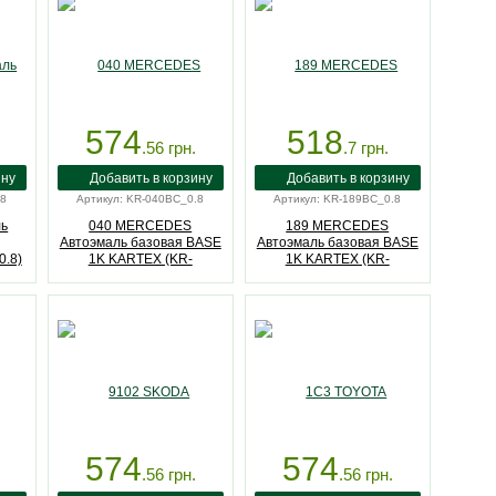
574
518
.56
грн.
.7
грн.
.8
Артикул: KR-040BC_0.8
Артикул: KR-189BC_0.8
ль
040 MERCEDES
189 MERCEDES
Автоэмаль базовая BASE
Автоэмаль базовая BASE
.8)
1K KARTEX (KR-
1K KARTEX (KR-
040BC_0.8)
189BC_0.8)
574
574
.56
грн.
.56
грн.