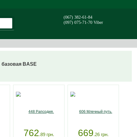
(067) 382-61-84
(097) 075-71-70 Viber
 базовая BASE
762
669
.89
грн.
.26
грн.