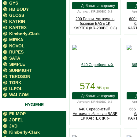
GYS
HB BODY
Артикул: KR-200BC_0.8
Арт
GLOSS
200 Белая. Автоэмаль
600 
KATRIN
базовая BASE 1K
б
KARTEX
KARTEX (KR-200BC_0.8)
KART
Kimberly-Clark
MIRKA
NOVOL
RUPES
SATA
SIMPLE
SUNMIGHT
TEROSON
TORK
574
.56
грн.
U-POL
WALCOM
Артикул: KR-640BC_0.8
Арт
HYGIENE
640 Серебристый.
665 
FILMOP
Автоэмаль базовая BASE
б
1K KARTEX (KR-
KART
JOFEL
640BC_0.8)
JVD
Kimberly-Clark