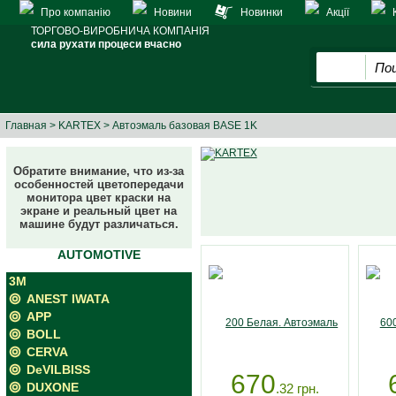
Про компанію
Новини
Новинки
Акції
ТОРГОВО-ВИРОБНИЧА КОМПАНІЯ
сила рухати процеси вчасно
Главная
>
KARTEX
> Автоэмаль базовая BASE 1K
Обратите внимание, что из-за
особенностей цветопередачи
монитора цвет краски на
экране и реальный цвет на
машине будут различаться.
AUTOMOTIVE
3M
ANEST IWATA
APP
BOLL
CERVA
DeVILBISS
670
DUXONE
.32
грн.