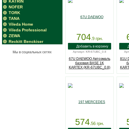
KATRIN
NOFER
TORK
TANA
Vileda Home
Vileda Professional
704
ZEWA
.9
грн.
Reckitt Benckiser
Мы в социальных сетях
Артикул: KR-67UBC_0.8
Арт
67U DAEWOO Автоэмаль
81U 
базовая BASE 1K
б
KARTEX (KR-67UBC_0.8)
KART
574
.56
грн.