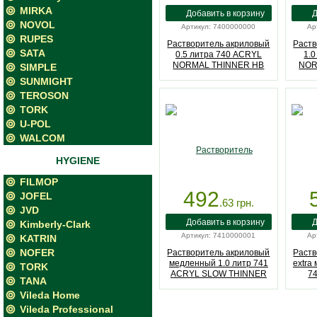
MIRKA
NOVOL
Артикул: 7400000000
Ар
RUPES
Растворитель акриловый
Раств
SATA
0.5 литра 740 ACRYL
1.
NORMAL THINNER HB
NOR
SIMPLE
BODY (7400000000)
BO
SUNMIGHT
TEROSON
TORK
U-POL
WALCOM
HYGIENE
FILMOP
492
JOFEL
.63
грн.
JVD
Kimberly-Clark
Артикул: 7410000001
Ар
KATRIN
NOFER
Растворитель акриловый
Раств
медленный 1.0 литр 741
extra
TORK
ACRYL SLOW THINNER
7
TANA
HB BODY (7410000001)
TH
Vileda Home
Vileda Professional