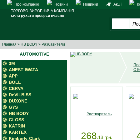
Про компанію
Новини
Новинки
Акції
К
ТОРГОВО-ВИРОБНИЧА КОМПАНІЯ
сила рухати процеси вчасно
Главная
>
HB BODY
> Разбавители
AUTOMOTIVE
3M
Про
ANEST IWATA
О К
APP
BOLL
CERVA
DeVILBISS
DUXONE
GYS
HB BODY
GLOSS
KATRIN
KARTEX
268
.13
грн.
Kimberly-Clark