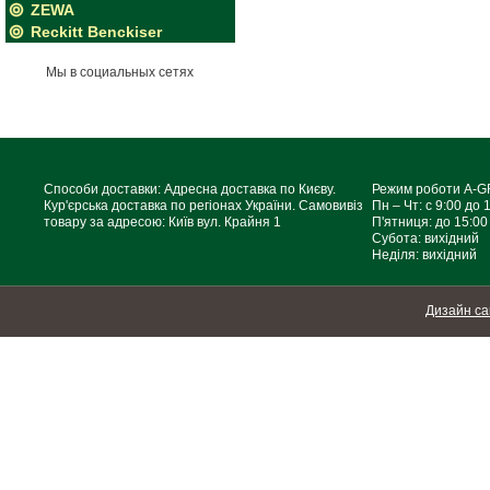
ZEWA
Reckitt Benckiser
Мы в социальных сетях
Способи доставки: Адресна доставка по Києву.
Режим роботи A-
Кур'єрська доставка по регіонах України. Самовивіз
Пн – Чт: с 9:00 до 
товару за адресою: Київ вул. Крайня 1
П'ятниця: до 15:00
Субота: вихідний
Неділя: вихідний
Дизайн са