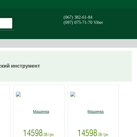
(067) 382-61-84
(097) 075-71-70 Viber
ский инструмент
14598
14598
.
.08
грн.
.08
грн.