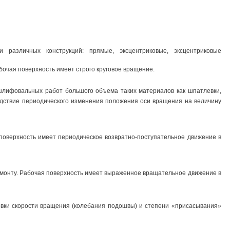
различных конструкций: прямые, эксцентриковые, эксцентриковые
очая поверхность имеет строго круговое вращение.
ифовальных работ большого объема таких материалов как шпатлевки,
едствие периодического изменения положения оси вращения на величину
оверхность имеет периодическое возвратно-поступательное движение в
монту. Рабочая поверхность имеет выраженное вращательное движение в
вки скорости вращения (колебания подошвы) и степени «присасывания»