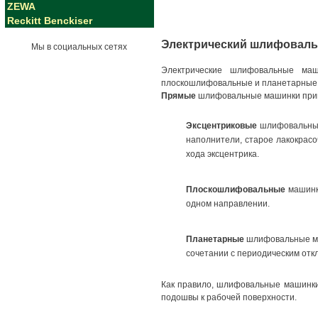
ZEWA
Reckitt Benckiser
Электрический шлифоваль
Мы в социальных сетях
Электрические шлифовальные маш
плоскошлифовальные и планетарные
Прямые
шлифовальные машинки примен
Эксцентриковые
шлифовальные
наполнители, старое лакокрас
хода эксцентрика.
Плоскошлифовальные
машинки
одном направлении.
Планетарные
шлифовальные маш
сочетании с периодическим отк
Как правило, шлифовальные машинки
подошвы к рабочей поверхности.