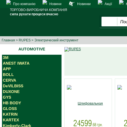
Про компанію
Новини
Новинки
Акції
ТОРГОВО-ВИРОБНИЧА КОМПАНІЯ
сила рухати процеси вчасно
Главная
>
RUPES
> Электрический инструмент
AUTOMOTIVE
3M
ANEST IWATA
APP
BOLL
CERVA
DeVILBISS
DUXONE
GYS
HB BODY
GLOSS
KATRIN
KARTEX
24599
.68
грн.
Kimberly-Clark