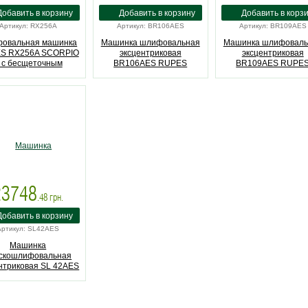
Артикул: RX256A
Артикул: BR106AES
Артикул: BR109AES
овальная машинка
Машинка шлифовальная
Машинка шлифоваль
S RX256A SCORPIO
эксцентриковая
эксцентриковая
 с бесщеточным
BR106AES RUPES
BR109AES RUPE
гателем (RX256A)
23748
.48
грн.
Артикул: SL42AES
Машинка
скошлифовальная
нтриковая SL 42AES