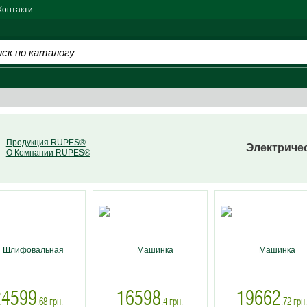
Контакти
Продукция RUPES®
Электриче
О Компании RUPES®
24599
16598
19662
.68
грн.
.4
грн.
.72
грн