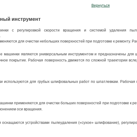
Вернуться
ный инструмент
инки с регулировкой скорости вращения и системой удаления пыли 
.
яются для очистки небольших поверхностей при подготовке к ремонту. Раб
 машинки являются универсальным инструментом и предназначены для шл
очное покрытие. Рабочая поверхность движется по сложной траектории всл
 используются для грубых шлифовальных работ по шпатлевкам. Рабочая п
инки применяются для очистки больших поверхностей при подготовке к ре
лонением оси вращения.
 оснащаются устройствами пылеудаления («сухое» шлифование), регулиро