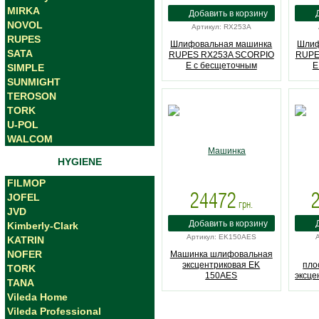
MIRKA
NOVOL
Артикул: RX253A
RUPES
Шлифовальная машинка
Шлиф
SATA
RUPES RX253A SCORPIO
RUPE
E с бесщеточным
E
SIMPLE
двигателем (RX253A)
дви
SUNMIGHT
TEROSON
TORK
U-POL
WALCOM
HYGIENE
FILMOP
24472
JOFEL
грн.
JVD
Kimberly-Clark
Артикул: EK150AES
KATRIN
NOFER
Машинка шлифовальная
эксцентриковая EK
пло
TORK
150AES
эксце
TANA
Vileda Home
Vileda Professional