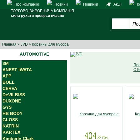
Про компанію
Новини
Новинки
Акції
К
ТОРГОВО-ВИРОБНИЧА КОМПАНІЯ
сила рухати процеси вчасно
Главная
>
JVD
> Корзины для мусора
AUTOMOTIVE
3M
Про
ANEST IWATA
О К
APP
BOLL
CERVA
DeVILBISS
DUXONE
GYS
HB BODY
GLOSS
KATRIN
KARTEX
404
.32
грн.
Kimberly-Clark