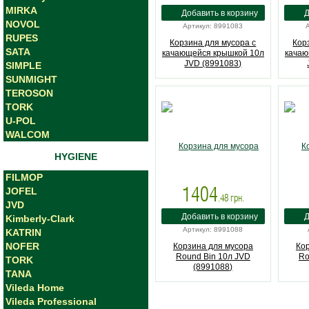
MIRKA
NOVOL
Артикул: 8991083
RUPES
Корзина для мусора с
Кор
SATA
качающейся крышкой 10л
качаю
JVD (8991083)
SIMPLE
SUNMIGHT
TEROSON
TORK
U-POL
WALCOM
HYGIENE
FILMOP
1404
JOFEL
.48
грн.
JVD
Kimberly-Clark
Артикул: 8991088
KATRIN
NOFER
Корзина для мусора
Ко
Round Bin 10л JVD
Ro
TORK
(8991088)
TANA
Vileda Home
Vileda Professional