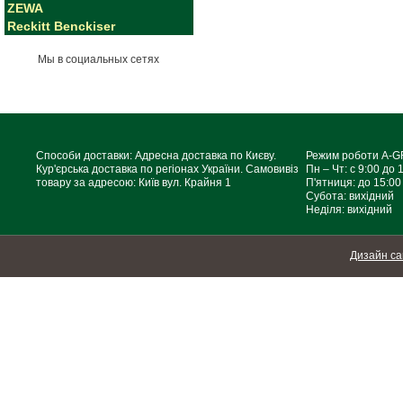
ZEWA
Reckitt Benckiser
Мы в социальных сетях
Способи доставки: Адресна доставка по Києву.
Режим роботи A-
Кур'єрська доставка по регіонах України. Самовивіз
Пн – Чт: с 9:00 до 
товару за адресою: Київ вул. Крайня 1
П'ятниця: до 15:00
Субота: вихідний
Неділя: вихідний
Дизайн са