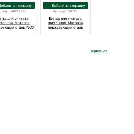
ртикул: A9012SSS
Артикул: 899796
тка для унитаза
Щетка для унитаза
стенная. Матовая
настенная. Матовая
авеющая сталь INOX
нержавеющая сталь
JVD (A9012SSS)
BRUSH JVD (899796)
Вернуться