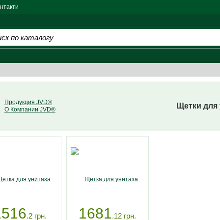
нтакти
Продукция JVD®
Щетки для 
О Компании JVD®
1516
1681
.2
грн.
.12
грн.