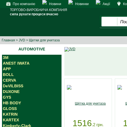
Про компанію
Новини
Новинки
Акції
Ко
ТОРГОВО-ВИРОБНИЧА КОМПАНІЯ
сила рухати процеси вчасно
Главная
>
JVD
> Щетки для унитаза
AUTOMOTIVE
3M
ANEST IWATA
APP
BOLL
CERVA
DeVILBISS
DUXONE
GYS
HB BODY
GLOSS
KATRIN
KARTEX
1516
.2
грн.
Kimberly-Clark