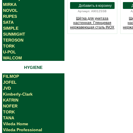
MIRKA
NOVOL
Артикул: A9012SSB
А
RUPES
Щётка для унитаза
Ще
SATA
настенная. Глянцевая
на
нержавеющая сталь INOX
нерж
SIMPLE
JVD (A9012SSB)
SUNMIGHT
TEROSON
TORK
U-POL
WALCOM
HYGIENE
FILMOP
JOFEL
JVD
Kimberly-Clark
KATRIN
NOFER
TORK
TANA
Vileda Home
Vileda Professional