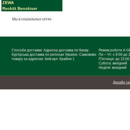
ZEWA
Reckitt Benckiser
Мы в социальных сетях
Способи доставки: Адресна доставка по Києву.
Режим роботи A-
Кур'єрська доставка по регіонах України. Самовивіз
Пн – Чт: с 9:00 до 
товару за адресою: Київ вул. Крайня 1
П'ятниця: до 15:00
Субота: вихідний
Неділя: вихідний
Дизайн са