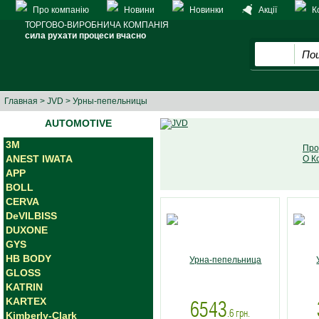
Про компанію
Новини
Новинки
Акції
К
ТОРГОВО-ВИРОБНИЧА КОМПАНІЯ
сила рухати процеси вчасно
Главная
>
JVD
> Урны-пепельницы
AUTOMOTIVE
3M
Про
ANEST IWATA
О К
APP
BOLL
CERVA
DeVILBISS
DUXONE
GYS
HB BODY
GLOSS
KATRIN
KARTEX
6543
.6
грн.
Kimberly-Clark