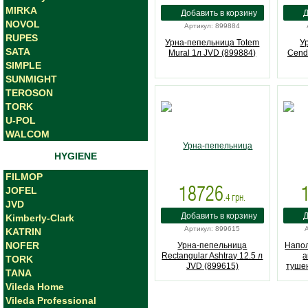
MIRKA
NOVOL
Артикул: 899884
RUPES
Урна-пепельница Totem
У
SATA
Mural 1л JVD (899884)
Cendr
SIMPLE
SUNMIGHT
TEROSON
TORK
U-POL
WALCOM
HYGIENE
FILMOP
18726
JOFEL
.4
грн.
JVD
Kimberly-Clark
Артикул: 899615
KATRIN
NOFER
Урна-пепельницa
Напол
Rectangular Ashtray 12.5 л
а
TORK
JVD (899615)
тушен
TANA
Vileda Home
нерж
Vileda Professional