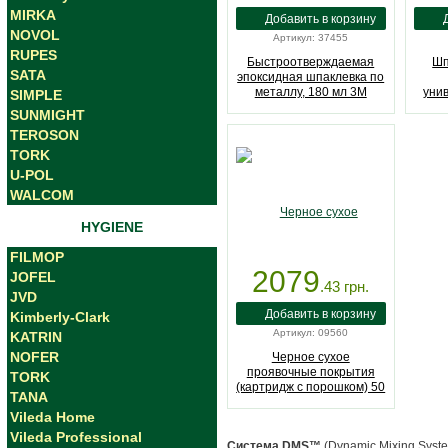
MIRKA
NOVOL
Артикул: 37455
RUPES
Быстроотверждаемая
Шп
SATA
эпоксидная шпаклевка по
металлу, 180 мл 3M
уни
SIMPLE
(37455)
назн
SUNMIGHT
TEROSON
TORK
U-POL
WALCOM
HYGIENE
FILMOP
2079
JOFEL
.43
грн.
JVD
Kimberly-Clark
Артикул: 09560
KATRIN
NOFER
Черное сухое
проявочные покрытия
TORK
(картридж с порошком) 50
TANA
грамм 3M (09560)
Vileda Home
Vileda Professional
Система DMS™
(Dynamic Mixing Syst