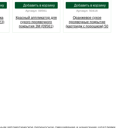
Артикул: 09561
Артикул: 50416
ка
Красный аппликатор для
Оранжевое сухое
23)
сухого проявочного
проявочные покрытие
покрытия 3M (09561)
(картридж с порошком) 50
грамм 3M (50416)
ожным автоматическое переносное смешивание и нанесение шпатлевки.