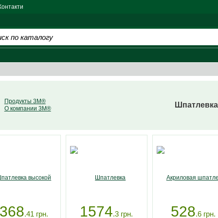
Контакти
Продукты 3M®
Шпатлевка
О компании 3M®
368
1574
528
.41
грн.
.3
грн.
.6
грн.