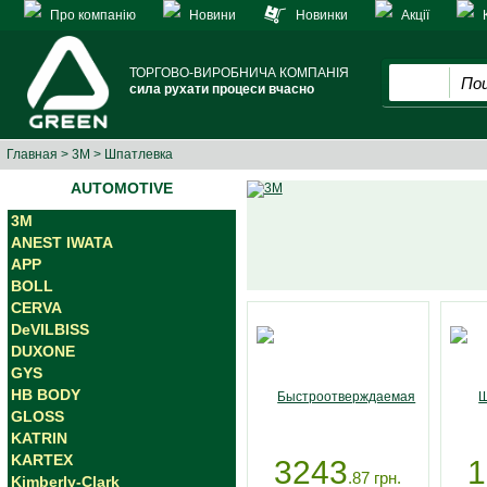
Про компанію
Новини
Новинки
Акції
ТОРГОВО-ВИРОБНИЧА КОМПАНІЯ
сила рухати процеси вчасно
Главная
>
3M
> Шпатлевка
AUTOMOTIVE
3M
ANEST IWATA
APP
BOLL
CERVA
DeVILBISS
DUXONE
GYS
HB BODY
GLOSS
KATRIN
KARTEX
3243
1
.87
грн.
Kimberly-Clark