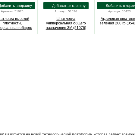
Артикул: 51075
Артикул: 51076
Артикул: 05423
атлевка высокой
Шпатлевка
Акриловая шпатлев
плотности,
универсальная общего
зеленая 200 гр (054
версальная общего
назначения 3M (51076)
ачения 3M (51075)
em) базируется на новой технологической платформе, которая делает возм