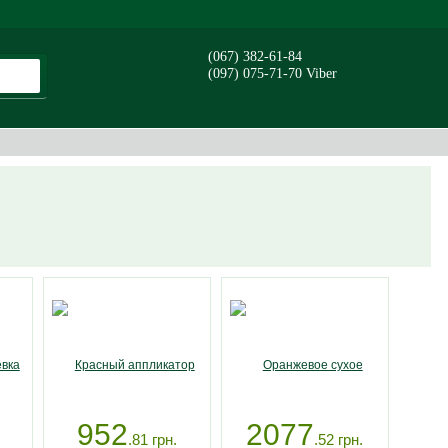
(067) 382-61-84
(097) 075-71-70 Viber
952
2077
.81
грн.
.52
грн.