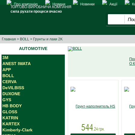
Про компанію
Новини
Новинки
Акції
К
ТОРГОВО-ВИРОБНИЧА КОМПАНІЯ
сила рухати процеси вчасно
Главная
>
BOLL
> Грунты и лаки 2K
AUTOMOTIVE
3M
Пр
ANEST IWATA
О 
APP
BOLL
CERVA
DeVILBISS
DUXONE
GYS
HB BODY
GLOSS
KATRIN
KARTEX
544
.24
грн.
Kimberly-Clark