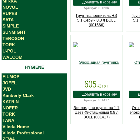
MIRKA
NOVOL
Артикул: 001666
RUPES
Грунт-наполнитель HS
Грун
SATA
5:1 Серый 0.8 л BOLL
5:1
(001666)
SIMPLE
SUNMIGHT
TEROSON
TORK
U-POL
WALCOM
HYGIENE
FILMOP
605
JOFEL
.42
грн.
JVD
Kimberly-Clark
Артикул: 001417
KATRIN
NOFER
Эпоксидная грунтовка 1:1
Отве
Цвет Фисташковый 0.8 л
эпокс
TORK
BOLL (001417)
TANA
Vileda Home
Vileda Professional
ZEWA