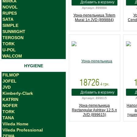
MIRKA
NOVOL
Артикул: 899884
RUPES
Урна-пепельница Totem
У
SATA
Mural 1л JVD (899884)
Cendr
SIMPLE
SUNMIGHT
TEROSON
TORK
U-POL
WALCOM
HYGIENE
FILMOP
18726
JOFEL
.4
грн.
JVD
Kimberly-Clark
Артикул: 899615
KATRIN
NOFER
Урна-пепельницa
Напол
Rectangular Ashtray 12.5 л
а
TORK
JVD (899615)
тушен
TANA
Vileda Home
нерж
Vileda Professional
ZEWA