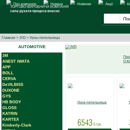
Про компанію
Новини
Новинки
Акції
К
ТОРГОВО-ВИРОБНИЧА КОМПАНІЯ
сила рухати процеси вчасно
Главная
>
JVD
> Урны-пепельницы
AUTOMOTIVE
3M
Про
ANEST IWATA
О К
APP
BOLL
CERVA
DeVILBISS
DUXONE
GYS
HB BODY
GLOSS
KATRIN
KARTEX
6543
.6
грн.
Kimberly-Clark