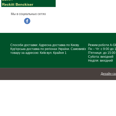
Reckitt Benckiser
Мы в социальных сетях
Способи доставки: Адресна доставка по Києву.
Режим роботи A-
Кур'єрська доставка по регіонах України. Самовивіз
Пн – Чт: с 9:00 до 
товару за адресою: Київ вул. Крайня 1
П'ятниця: до 15:00
Субота: вихідний
Неділя: вихідний
Дизайн са