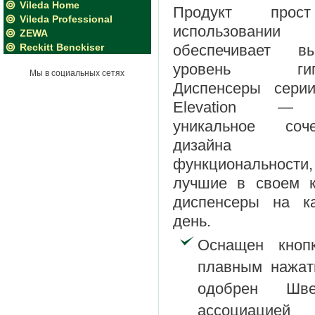
Vileda Home
Продукт про
Vileda Professional
использован
ZEWA
Reckitt Benckiser
обеспечивает вы
уровень гиги
Мы в социальных сетях
Диспенсеры серии
Elevation —
уникальное соче
дизайн
функциональности,
лучшие в своем к
диспенсеры на к
день.
Оснащен кноп
плавным нажат
одобрен Шве
ассоциацией