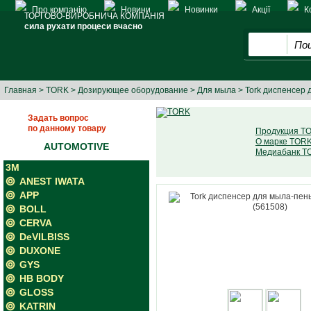
Про компанію
Новини
Новинки
Акції
К
ТОРГОВО-ВИРОБНИЧА КОМПАНІЯ
сила рухати процеси вчасно
Главная
>
TORK
>
Дозирующее оборудование
>
Для мыла
> Tork диспенсер 
Задать вопрос
по данному товару
Продукция T
О марке TOR
AUTOMOTIVE
Медиабанк T
3M
ANEST IWATA
APP
BOLL
CERVA
DeVILBISS
DUXONE
GYS
HB BODY
GLOSS
KATRIN