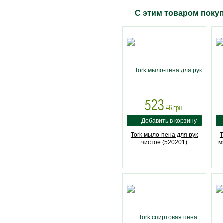
С этим товаром поку
523
.46
грн.
Tork мыло-пена для рук
T
чистое (520201)
м