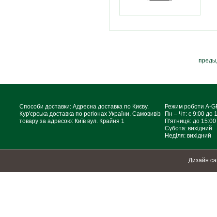
преды
Способи доставки: Адресна доставка по Києву.
Режим роботи A-
Кур'єрська доставка по регіонах України. Самовивіз
Пн – Чт: с 9:00 до 
товару за адресою: Київ вул. Крайня 1
П'ятниця: до 15:00
Субота: вихідний
Неділя: вихідний
Дизайн са