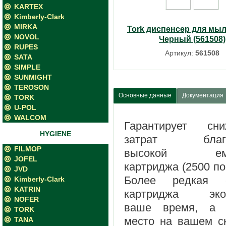
KARTEX
Kimberly-Clark
MIRKA
Tork диспенсер для мыл
NOVOL
Черный (561508)
RUPES
Артикул:
561508
SATA
SIMPLE
SUNMIGHT
TEROSON
Основные данные
Документация
TORK
U-POL
WALCOM
Гарантирует сни
HYGIENE
затрат благо
FILMOP
высокой емк
JOFEL
картриджа (2500 по
JVD
Более редкая 
Kimberly-Clark
KATRIN
картриджа эко
NOFER
ваше время, а 
TORK
место на вашем с
TANA