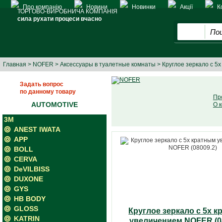
Про компанію
Новини
Новинки
Акції
К
ТОРГОВО-ВИРОБНИЧА КОМПАНІЯ
сила рухати процеси вчасно
Главная
>
NOFER
>
Аксессуары в туалетные комнаты
> Круглое зеркало с 5
Задать вопрос
по данному товару
Пр
AUTOMOTIVE
О 
3M
ANEST IWATA
APP
BOLL
CERVA
DeVILBISS
DUXONE
GYS
HB BODY
GLOSS
Круглое зеркало с 5х 
KATRIN
увеличением NOFER (08