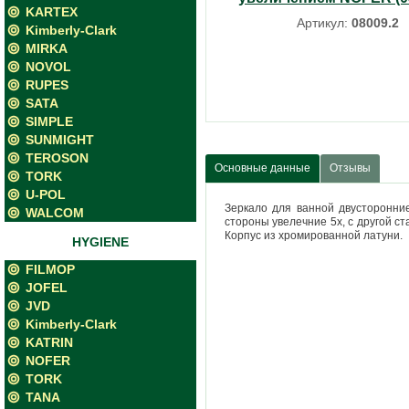
KARTEX
Артикул:
08009.2
Kimberly-Clark
MIRKA
NOVOL
RUPES
SATA
SIMPLE
SUNMIGHT
TEROSON
Основные данные
Отзывы
TORK
U-POL
Зеркало для ванной двусторонни
WALCOM
стороны увелечние 5х, с другой ст
Корпус из хромированной латуни.
HYGIENE
FILMOP
JOFEL
JVD
Kimberly-Clark
KATRIN
NOFER
TORK
TANA