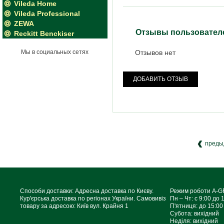
Vileda Home
Vileda Professional
ZEWA
Отзывы пользовател
Reckitt Benckiser
Мы в социальных сетях
Отзывов нет
ДОБАВИТЬ ОТЗЫВ
преды
Способи доставки: Адресна доставка по Києву.
Режим роботи A-
Кур'єрська доставка по регіонах України. Самовивіз
Пн – Чт: с 9:00 до 
товару за адресою: Київ вул. Крайня 1
П'ятниця: до 15:00
Субота: вихідний
Неділя: вихідний