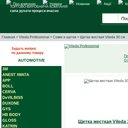
Про компанію
Новини
Новинки
Акції
К
ТОРГОВО-ВИРОБНИЧА КОМПАНІЯ
сила рухати процеси вчасно
Главная
>
Vileda Professional
>
Совки и щетки
> Щетка жесткая Vileda 30 см
Задать вопрос
по данному товару
Пр
AUTOMOTIVE
О 
3M
ANEST IWATA
APP
BOLL
CERVA
DeVILBISS
DUXONE
GYS
HB BODY
GLOSS
Щетка жесткая Vileda 
KATRIN