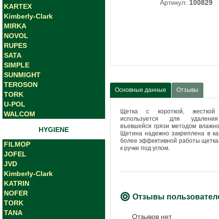
Артикул:
100829
KARTEX
Kimberly-Clark
MIRKA
NOVOL
RUPES
SATA
SIMPLE
SUNMIGHT
TEROSON
Основные данные
Отзывы
TORK
U-POL
Щетка с короткой, жесткой
WALCOM
используется для удалени
въевшейся грязи методом влажно
HYGIENE
Щетина надежно закреплена в ка
более эффективной работы щетка
FILMOP
к ручке под углом.
JOFEL
JVD
Kimberly-Clark
KATRIN
NOFER
Отзывы пользовател
TORK
TANA
Отзывов нет