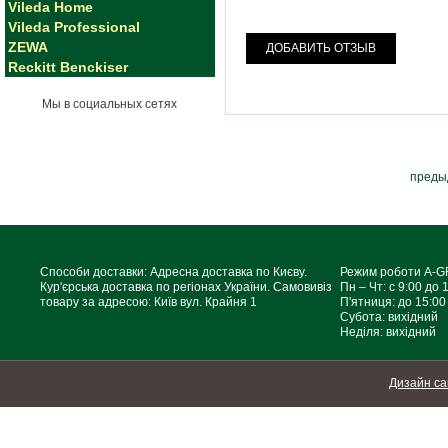
Vileda Home
Vileda Professional
ZEWA
ДОБАВИТЬ ОТЗЫВ
Reckitt Benckiser
Мы в социальных сетях
преды
Способи доставки: Адресна доставка по Києву.
Режим роботи A-
Кур'єрська доставка по регіонах України. Самовивіз
Пн – Чт: с 9:00 до 
товару за адресою: Київ вул. Крайня 1
П'ятниця: до 15:00
Субота: вихідний
Неділя: вихідний
Дизайн са