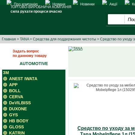
Про компанію
Новини
Новинки
Акції
К
ТОРГОВО-ВИРОБНИЧА КОМПАНІЯ
сила рухати процеси вчасно
Главная
>
TANA
>
Средства для поддержания чистоты
> Средство по уходу з
Задать вопрос
по данному товару
AUTOMOTIVE
3M
ANEST IWATA
APP
BOLL
CERVA
DeVILBISS
DUXONE
GYS
HB BODY
GLOSS
Средство по уходу за 
KATRIN
Tana Mobelpflege 1л (1