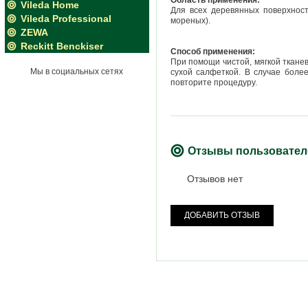
Область применения:
Vileda Home
Для всех деревянных поверхност
Vileda Professional
мореных).
ZEWA
Reckitt Benckiser
Способ применения:
При помощи чистой, мягкой ткане
Мы в социальных сетях
сухой салфеткой. В случае боле
повторите процедуру.
Отзывы пользовател
Отзывов нет
ДОБАВИТЬ ОТЗЫВ