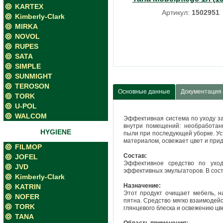
KARTEX
Артикул:
1502951
Kimberly-Clark
MIRKA
NOVOL
RUPES
SATA
SIMPLE
SUNMIGHT
TEROSON
Основные данные
Документация
TORK
U-POL
WALCOM
Эффективная система по уходу з
внутри помещений: необработан
HYGIENE
пыли при последующей уборке. Уст
материалом, освежает цвет и прид
FILMOP
Состав:
JOFEL
Эффективное средство по уход
JVD
эффективных эмульгаторов. В сос
Kimberly-Clark
Назначение:
KATRIN
Этот продукт очищает мебель, н
NOFER
пятна. Средство мягко взаимодей
TORK
глянцевого блеска и освежению цв
TANA