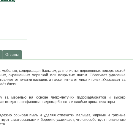
Отзывы
а мебелью, содержащая бальзам, для очистки деревянных поверхностей
ных, окрашенных морилкой или покрытых лаком. Облегчает удаление
раняет отпечатки пальцев, а также пятна от жира и грязи. Ухаживает за
аёт блеск.
у за мебелью на основе легко-летучих гидрокарбонатов и высоко
тав входят парафиновые гидрокарбонаты и слабые ароматизаторы.
адежно собирая пыль и удаляя отпечатки пальцев, жирные и грязные
ствует с материалами и бережно ухаживает, что способствует появлению
ета.