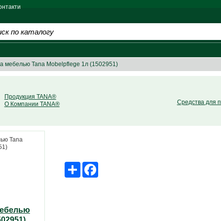
онтакти
а мебелью Tana Mobelpflege 1л (1502951)
Продукция TANA®
Средства для 
О Компании TANA®
Share
Facebook
мебелью
502951)