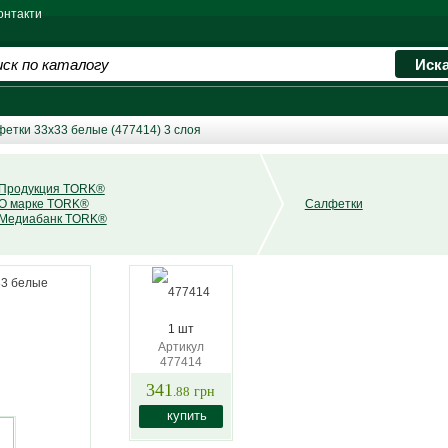
онтакти
фетки 33x33 белые (477414) 3 слоя
Продукция TORK®
О марке TORK®
Салфетки
Медиабанк TORK®
1 шт
Артикул
477414
341
.88
грн
купить