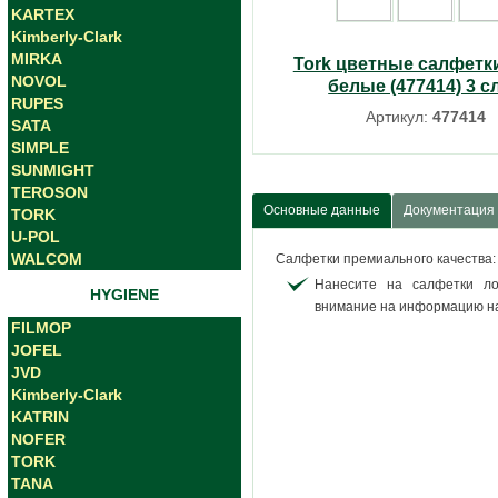
KARTEX
Kimberly-Clark
MIRKA
Tork цветные салфетк
NOVOL
белые (477414) 3 с
RUPES
Артикул:
477414
SATA
SIMPLE
SUNMIGHT
TEROSON
Основные данные
Документация
TORK
U-POL
WALCOM
Салфетки премиального качества:
Нанесите на салфетки ло
HYGIENE
внимание на информацию на
FILMOP
JOFEL
JVD
Kimberly-Clark
KATRIN
NOFER
TORK
TANA