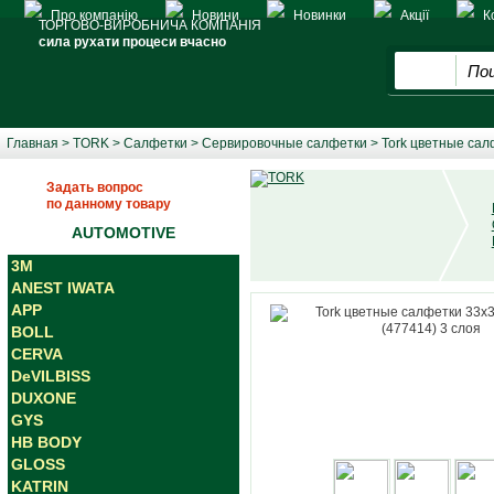
Про компанію
Новини
Новинки
Акції
К
ТОРГОВО-ВИРОБНИЧА КОМПАНІЯ
сила рухати процеси вчасно
Главная
>
TORK
>
Салфетки
>
Сервировочные салфетки
> Tork цветные сал
Задать вопрос
по данному товару
AUTOMOTIVE
3M
ANEST IWATA
APP
BOLL
CERVA
DeVILBISS
DUXONE
GYS
HB BODY
GLOSS
KATRIN