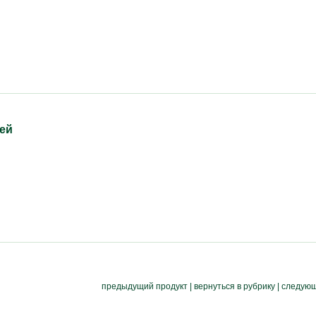
ей
предыдущий продукт
|
вернуться в рубрику
|
следующ