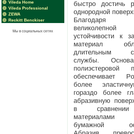
Vileda Home
быстро достичь р
Vileda Professional
однородной поверх
ZEWA
Благодаря с
Reckitt Benckiser
великолепной
Мы в социальных сетях
устойчивости к з
материал обла
длительным ср
службы. Основ
полиэстеровой п
обеспечивает Pol
более эластич
гораздо более гл
абразивную повер
в сравнен
материалам
бумажной осн
Абразив превос