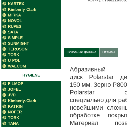
Артикул:
FA6220508
KARTEX
Kimberly-Clark
MIRKA
NOVOL
RUPES
SATA
SIMPLE
SUNMIGHT
TEROSON
Основные данные
Отзывы
TORK
U-POL
WALCOM
Абразивный
HYGIENE
диск
Polarstar
д
150 мм. Зерно P800
FILMOP
JOFEL
Polarstar со
JVD
специально для ра
Kimberly-Clark
KATRIN
новейшими сложн
NOFER
обработке покрыт
TORK
Материал позв
TANA