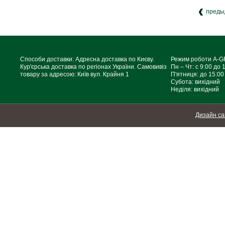
преды
Способи доставки: Адресна доставка по Києву.
Режим роботи A-
Кур'єрська доставка по регіонах України. Самовивіз
Пн – Чт: с 9:00 до 
товару за адресою: Київ вул. Крайня 1
П'ятниця: до 15:00
Субота: вихідний
Неділя: вихідний
Дизайн са