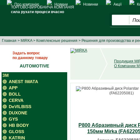
Про компанію
Новини
Новинки
Акції
К
ТОРГОВО-ВИРОБНИЧА КОМПАНІЯ
сила рухати процеси вчасно
Главная
>
MIRKA
>
Комплексные решения
>
Решения для производства и ре
Задать вопрос
по данному товару
Продукция M
AUTOMOTIVE
О Компании 
3M
ANEST IWATA
APP
BOLL
CERVA
DeVILBISS
DUXONE
GYS
P800 Абразивный диск P
HB BODY
150мм Mirka (FA6220
GLOSS
KATRIN