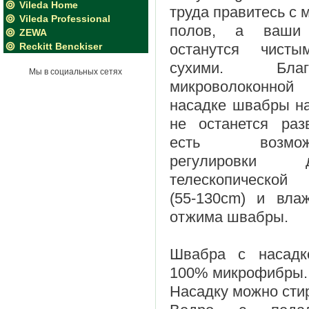
Vileda Home
труда правитесь с 
Vileda Professional
полов, а ваши
ZEWA
Reckitt Benckiser
останутся чист
сухими. Благо
Мы в социальных сетях
микроволоконной
насадке швабры н
не останется раз
есть возможн
регулировки д
телескопической 
(55-130cm) и вла
отжима швабры.
Швабра с насадк
100% микрофибры.
Насадку можно стир