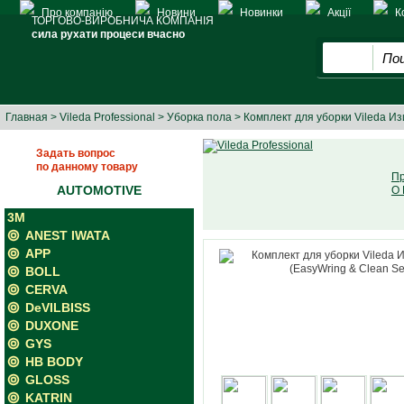
Про компанію
Новини
Новинки
Акції
К
ТОРГОВО-ВИРОБНИЧА КОМПАНІЯ
сила рухати процеси вчасно
Главная
>
Vileda Professional
>
Уборка пола
> Комплект для уборки Vileda Изи
Задать вопрос
по данному товару
Пр
AUTOMOTIVE
О 
3M
ANEST IWATA
APP
BOLL
CERVA
DeVILBISS
DUXONE
GYS
HB BODY
GLOSS
KATRIN