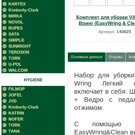
KARTEX
Kimberly-Clark
MIRKA
Комплект для уборки Vi
NOVOL
Вринг (EasyWring & Cle
RUPES
Артикул:
140825
SATA
SIMPLE
SUNMIGHT
TEROSON
Основные данные
Отзывы
Ви
TORK
U-POL
WALCOM
Набор для уборки
HYGIENE
Wring Легкий 
FILMOP
включает в себя: 
JOFEL
+ Ведро с педа
JVD
отжимом.
Kimberly-Clark
KATRIN
NOFER
С помощью Vi
TORK
EasyWring&Clean 
TANA