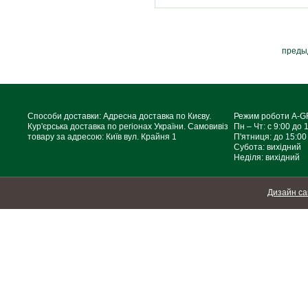
преды
Способи доставки: Адресна доставка по Києву.
Режим роботи A-
Кур'єрська доставка по регіонах України. Самовивіз
Пн – Чт: с 9:00 до 
товару за адресою: Київ вул. Крайня 1
П'ятниця: до 15:00
Субота: вихідний
Неділя: вихідний
Дизайн са