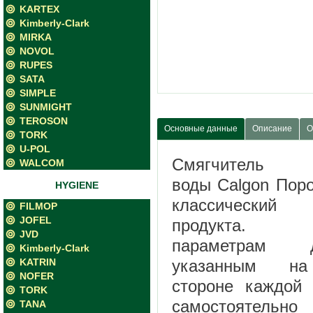
KARTEX
Kimberly-Clark
MIRKA
NOVOL
RUPES
SATA
SIMPLE
SUNMIGHT
TEROSON
Основные данные
Описание
О
TORK
U-POL
Смягчите
WALCOM
воды Calgon Пор
HYGIENE
классический
FILMOP
JOFEL
продукта. Бл
JVD
параметрам до
Kimberly-Clark
KATRIN
указанным на
NOFER
стороне каждой 
TORK
самостоятельн
TANA