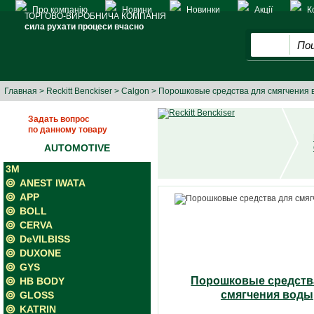
Про компанію
Новини
Новинки
Акції
К
ТОРГОВО-ВИРОБНИЧА КОМПАНІЯ
сила рухати процеси вчасно
Главная
>
Reckitt Benckiser
>
Calgon
> Порошковые средства для смягчения 
Задать вопрос
по данному товару
AUTOMOTIVE
3M
ANEST IWATA
APP
BOLL
CERVA
DeVILBISS
DUXONE
GYS
Порошковые средств
HB BODY
смягчения воды
GLOSS
KATRIN