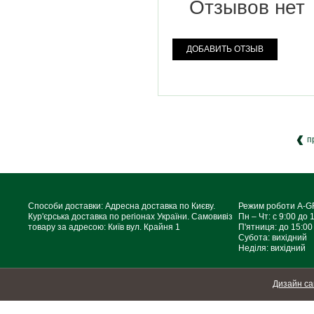
Отзывов нет
ДОБАВИТЬ ОТЗЫВ
п
Способи доставки: Адресна доставка по Києву.
Режим роботи A-
Кур'єрська доставка по регіонах України. Самовивіз
Пн – Чт: с 9:00 до 
товару за адресою: Київ вул. Крайня 1
П'ятниця: до 15:00
Субота: вихідний
Неділя: вихідний
Дизайн са