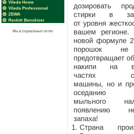
Vileda Home
дозировать пр
Vileda Professional
стирки в зав
ZEWA
Reckitt Benckiser
от уровня жестко
вашем регионе. 
Мы в социальных сетях
новой формуле 2
порошок не
предотвращает о
накипи на вн
частях сти
машины, но и пр
оседанию г
мыльного н
появлению неп
запаха!
Страна произ