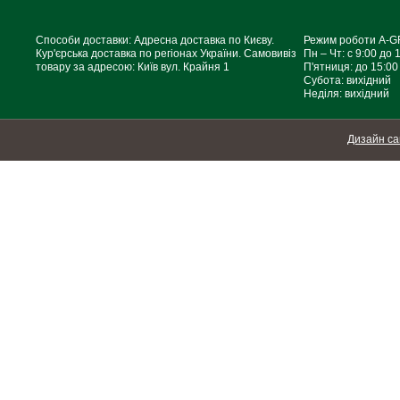
Способи доставки: Адресна доставка по Києву.
Режим роботи A-
Кур'єрська доставка по регіонах України. Самовивіз
Пн – Чт: с 9:00 до 
товару за адресою: Київ вул. Крайня 1
П'ятниця: до 15:00
Субота: вихідний
Неділя: вихідний
Дизайн са