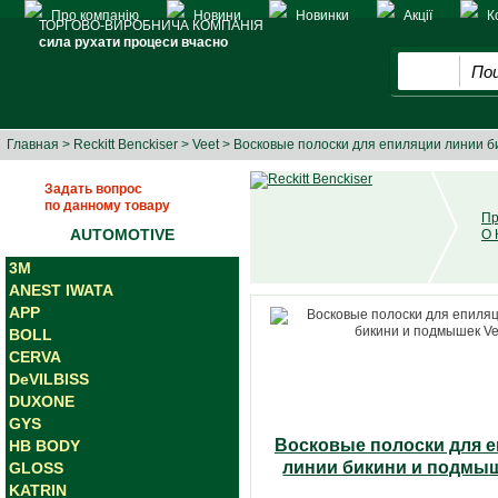
Про компанію
Новини
Новинки
Акції
К
ТОРГОВО-ВИРОБНИЧА КОМПАНІЯ
сила рухати процеси вчасно
Главная
>
Reckitt Benckiser
>
Veet
> Восковые полоски для епиляции линии б
Задать вопрос
по данному товару
Пр
AUTOMOTIVE
О 
3M
ANEST IWATA
APP
BOLL
CERVA
DeVILBISS
DUXONE
GYS
Восковые полоски для 
HB BODY
линии бикини и подмыш
GLOSS
KATRIN