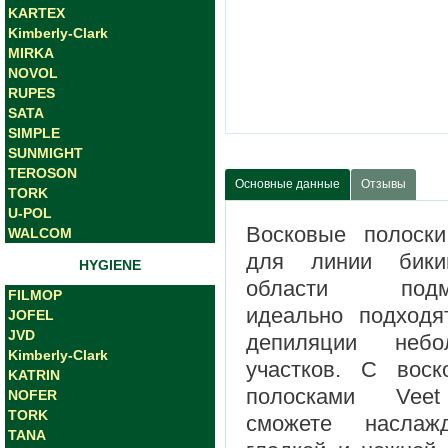
KARTEX
Kimberly-Clark
MIRKA
NOVOL
RUPES
SATA
SIMPLE
SUNMIGHT
TEROSON
Основные данные
Отзывы
TORK
U-POL
Восковые полоски
WALCOM
для линии бик
HYGIENE
области подм
FILMOP
идеально подходя
JOFEL
JVD
депиляции небо
Kimberly-Clark
участков. С воск
KATRIN
полосками Vee
NOFER
TORK
сможете наслажд
TANA