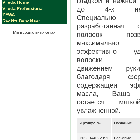
гладкой и нежной
Vileda Home
до 4-х нед
Vileda Professional
ZEWA
Специально
Reckitt Benckiser
разработанная 
Мы в социальных сетях
полосок позво
максимально
эффективно уд
волоски о
движением рук
благодаря фор
содержащей эф
масла, Ваша 
остается мягк
увлажненной.
Артикул №
Название
3059944022859
Восковые