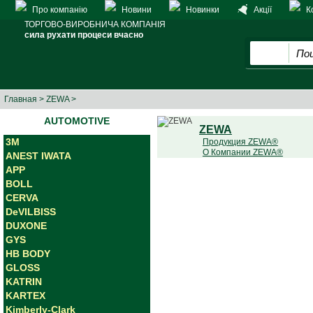
Про компанію
Новини
Новинки
Акції
К
ТОРГОВО-ВИРОБНИЧА КОМПАНІЯ
сила рухати процеси вчасно
Главная
>
ZEWA
>
AUTOMOTIVE
ZEWA
3M
Продукция ZEWA®
О Компании ZEWA®
ANEST IWATA
APP
BOLL
CERVA
DeVILBISS
DUXONE
GYS
HB BODY
GLOSS
KATRIN
KARTEX
Kimberly-Clark