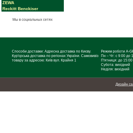
ZEWA
Reckitt Benckiser
Мы в социальных сетях
Способи доставки: Адресна доставка по Києву.
Режим роботи A-
Кур'єрська доставка по регіонах України. Самовивіз
Пн – Чт: с 9:00 до 
товару за адресою: Київ вул. Крайня 1
П'ятниця: до 15:00
Субота: вихідний
Неділя: вихідний
Дизайн са