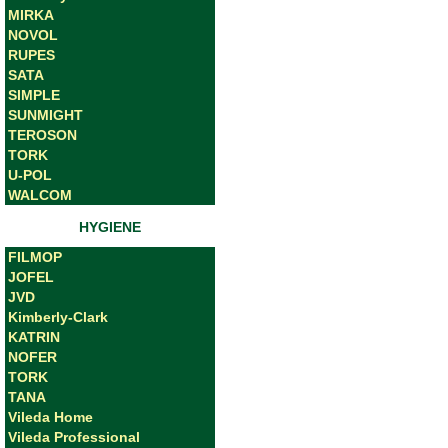
MIRKA
NOVOL
RUPES
SATA
SIMPLE
SUNMIGHT
TEROSON
TORK
U-POL
WALCOM
HYGIENE
FILMOP
JOFEL
JVD
Kimberly-Clark
KATRIN
NOFER
TORK
TANA
Vileda Home
Vileda Professional